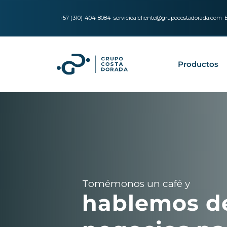
+57 (310)-404-8084
servicioalcliente@grupocostadorada.com
Productos
Tomémonos un café y
hablemos d