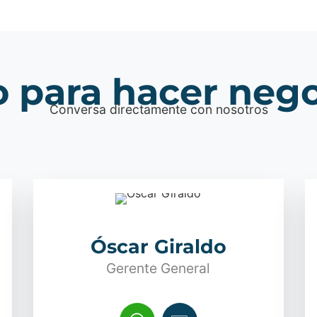
o para hacer neg
Conversa directamente con nosotros
Óscar Giraldo
Gerente General