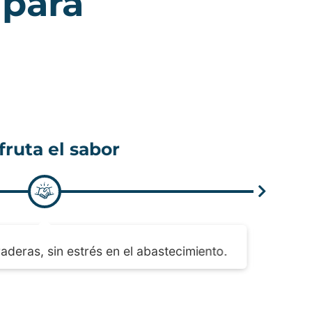
 para
az
clic aquí
listos para ayudarte a crecer.