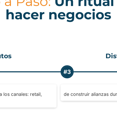
 a Paso:
Un ritual
hacer negocios
bor
H
#4
és en el abastecimiento.
y conversemos. Estamos 