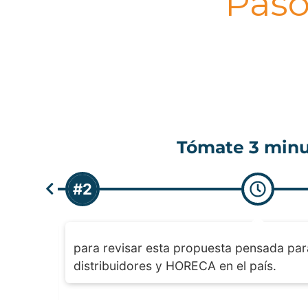
Paso
Disfruta el sa
#3
il,
de construir alianzas duraderas, sin estr