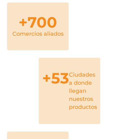
+
700
Comercios aliados
+
53
Ciudades
a donde
llegan
nuestros
productos