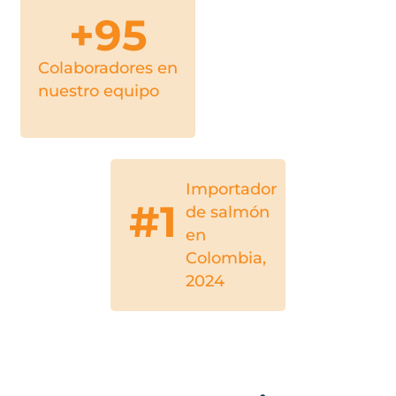
+
95
Colaboradores en
nuestro equipo
Importador
#
1
de salmón
en
Colombia,
2024