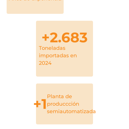
+
2.683
Toneladas
importadas en
2024
Planta de
+
1
produccción
semiautomatizada