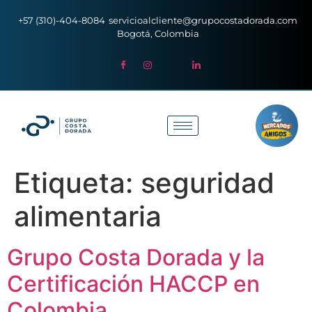
+57 (310)-404-8084
servicioalcliente@grupocostadorada.com
Bogotá, Colombia
Etiqueta:
seguridad
alimentaria
Grupo Costa Dorada y la
Certificación HACCP en
Colombia